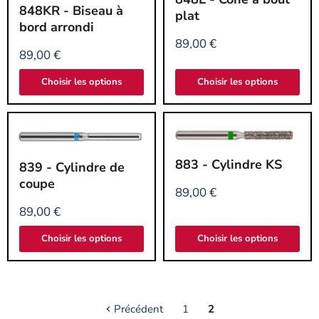
-
848KR
848KR - Biseau à
Cône
-
plat
à
Biseau
bord arrondi
bout
à
89,00 €
plat
bord
89,00 €
arrondi
Choisir les options
Choisir les options
883
839
883 - Cylindre KS
839 - Cylindre de
-
-
Cylindre
Cylindre
coupe
KS
de
89,00 €
coupe
89,00 €
Choisir les options
Choisir les options
Précédent
1
2