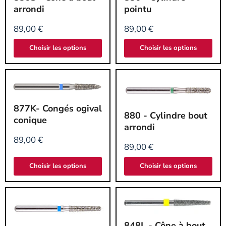
Cône
Cylindre
arrondi
pointu
à
pointu
bout
89,00 €
89,00 €
arrondi
Choisir les options
Choisir les options
877K-
877K- Congés ogival
880
Congés
880 - Cylindre bout
-
ogival
conique
Cylindre
conique
arrondi
bout
89,00 €
arrondi
89,00 €
Choisir les options
Choisir les options
848L
848L - Cône à bout