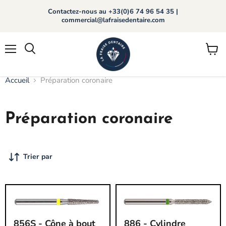
Contactez-nous au +33(0)6 74 96 54 35 |
commercial@lafraisedentaire.com
Menu
Voir
Rechercher
le
panier
Accueil
Préparation coronaire
Préparation coronaire
Trier par
856S
886
856S - Cône à bout
886 - Cylindre
-
-